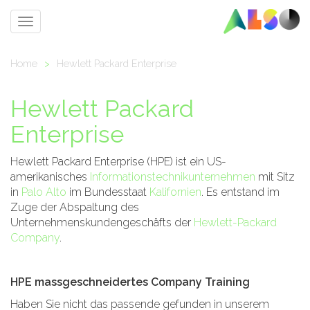
Toggle
navigation
Home
>
Hewlett Packard Enterprise
Hewlett Packard
Enterprise
Hewlett Packard Enterprise (HPE) ist ein US-
amerikanisches
Informationstechnikunternehmen
mit Sitz
in
Palo Alto
im Bundesstaat
Kalifornien
. Es entstand im
Zuge der Abspaltung des
Unternehmenskundengeschäfts der
Hewlett-Packard
Company
.
HPE massgeschneidertes Company Training
Haben Sie nicht das passende gefunden in unserem