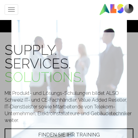
Toggle
navigation
SUPPLY.
SERVICES.
SOLUTIONS.
Mit Produkt- und Lösungs-Schulungen bildet ALSO
Schweiz IT- und CE-Fachhändler, Value Added Reseller,
IT-Dienstleister sowie Mitarbeitende von Telekom-
Unternehmen, Elektroinstallateure und Gebäudetechniker
weiter.
FINDEN SIE IHR TRAINING