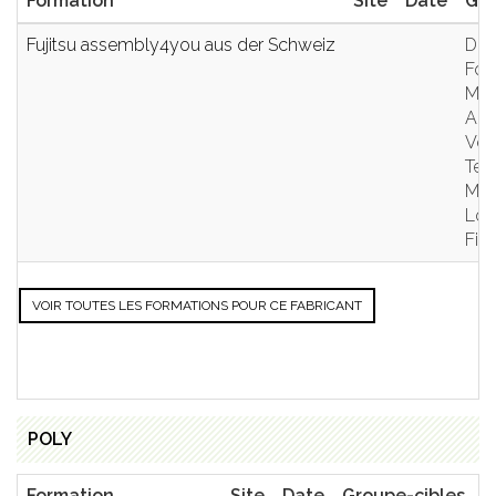
Formation
Site
Date
Gro
Fujitsu assembly4you aus der Schweiz
Dir
Fon
Mar
Ach
Ven
Tec
Man
Log
Fin
VOIR TOUTES LES FORMATIONS POUR CE FABRICANT
POLY
Formation
Site
Date
Groupe-cibles