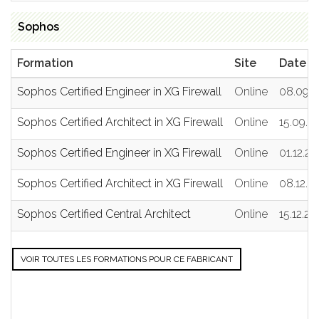
Sophos
Formation
Site
Date
Sophos Certified Engineer in XG Firewall
Online
08.09.2
Sophos Certified Architect in XG Firewall
Online
15.09.2
Sophos Certified Engineer in XG Firewall
Online
01.12.2
Sophos Certified Architect in XG Firewall
Online
08.12.2
Sophos Certified Central Architect
Online
15.12.20
VOIR TOUTES LES FORMATIONS POUR CE FABRICANT